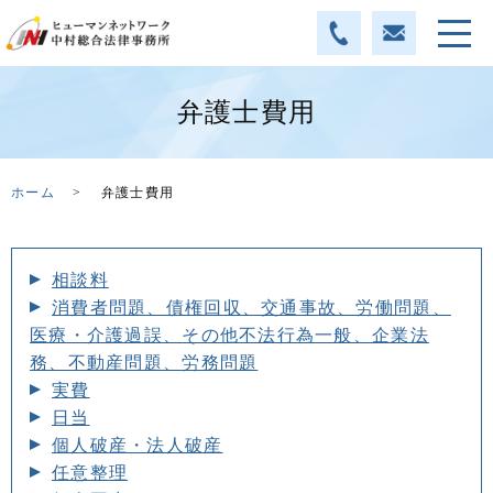
弁護士費用
ホーム
弁護士費用
相談料
消費者問題、債権回収、交通事故、労働問題、
医療・介護過誤、その他不法行為一般、企業法
務、不動産問題、労務問題
実費
日当
個人破産・法人破産
任意整理